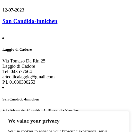
12-07-2023
San Candido-Innichen
Laggio di Cadore
Via Tomaso Da Rin 25,
Laggio di Cadore
Tel .043577664
arteotticalaggio@gmail.com
P.I. 01030300253
San Candido-Innichen
Via Mercato Vecchio 2, Piazzetta Senfter
San Candido-Innichen
We value your privacy
Tel. 0474913662
arteotticasc@gmail.com
We use cookies to enhance your browsing experience, serve
P.I. 01030300253